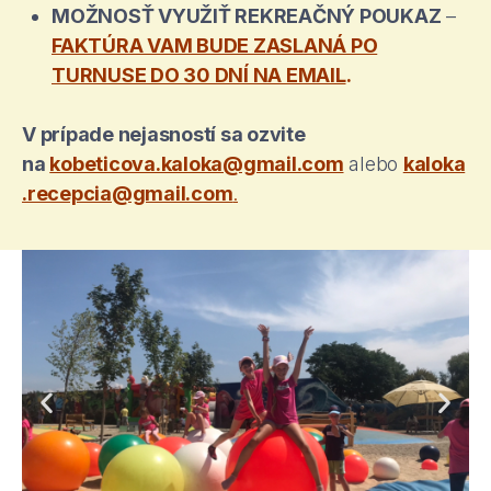
MOŽNOSŤ VYUŽIŤ REKREAČNÝ POUKAZ
–
FAKTÚRA VAM BUDE ZASLANÁ PO
TURNUSE DO 30 DNÍ NA EMAIL
.
V prípade nejasností sa ozvite
na
kobeticova.kaloka@gmail.com
alebo
kaloka
.recepcia@gmail.com
.