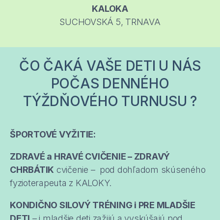
KALOKA
SUCHOVSKÁ 5, TRNAVA
ČO ČAKÁ VAŠE DETI U NÁS
POČAS DENNÉHO
TÝŽDŇOVÉHO TURNUSU ?
ŠPORTOVÉ VYŽITIE:
ZDRAVÉ a HRAVÉ CVIČENIE – ZDRAVÝ
CHRBÁTIK
cvičenie – pod dohľadom skúseného
fyzioterapeuta z KALOKY.
KONDIČNO SILOVÝ TRÉNING i PRE MLADŠIE
DETI
– i mladšie deti zažijú a vyskúšajú pod