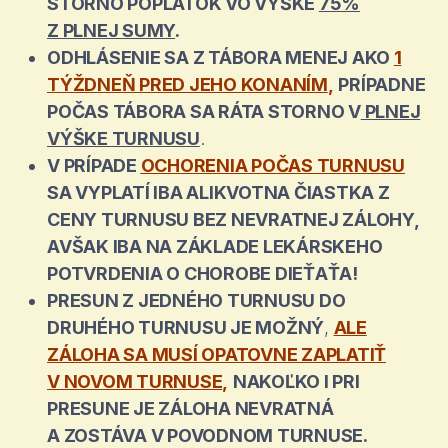
STORNO POPLATOK VO VÝŠKE
75%
Z PLNEJ SUMY
.
ODHLÁSENIE SA Z TÁBORA MENEJ AKO
1
TÝŽDNEŇ PRED JEHO KONANÍM
,
PRÍPADNE
POČAS TÁBORA SA RÁTA STORNO V
PLNEJ
VÝŠKE TURNUSU
.
V PRÍPADE
OCHORENIA POČAS TURNUSU
SA VYPLATÍ IBA ALIKVOTNA ČIASTKA Z
CENY TURNUSU BEZ NEVRATNEJ ZÁLOHY,
AVŠAK IBA NA ZÁKLADE LEKÁRSKEHO
POTVRDENIA O CHOROBE DIEŤAŤA!
PRESUN Z JEDNÉHO TURNUSU DO
DRUHÉHO TURNUSU JE MOŽNÝ
,
ALE
ZÁLOHA SA MUSÍ OPATOVNE ZAPLATIŤ
V NOVOM TURNUSE
,
NAKOĽKO I PRI
PRESUNE JE ZÁLOHA NEVRATNÁ
A ZOSTÁVA V POVODNOM TURNUSE.