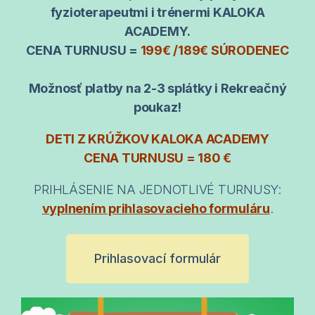
fyzioterapeutmi i trénermi KALOKA
ACADEMY.
CENA TURNUSU =
199€ /189€ SÚRODENEC
Možnosť platby na 2-3 splátky i Rekreačný
poukaz!
DETI Z KRÚŽKO
V
KALOKA ACADEMY
CENA TURNUSU = 180 €
PRIHLÁSENIE NA JEDNOTLIVÉ TURNUSY:
vyplnením prihlasovacieho formuláru
.
Prihlasovací formulár