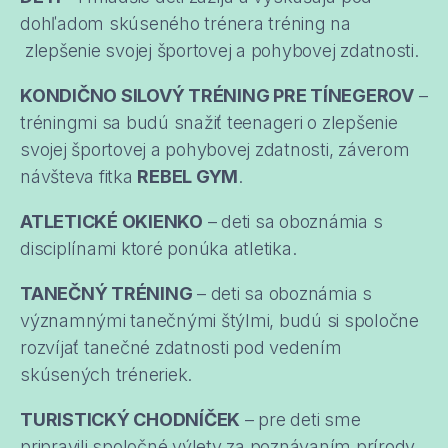
dohľadom skúseného trénera tréning na
zlepšenie svojej športovej a pohybovej zdatnosti.
KONDIČNO SILOVÝ TRÉNING PRE TÍNEGEROV
–
tréningmi sa budú snažiť teenageri o zlepšenie
svojej športovej a pohybovej zdatnosti, záverom
návšteva fitka
REBEL GYM
.
ATLETICKÉ OKIENKO
– deti sa oboznámia s
disciplínami ktoré ponúka atletika.
TANEČNÝ TRÉNING
– deti sa oboznámia s
významnými tanečnými štýlmi, budú si spoločne
rozvíjať tanečné zdatnosti pod vedením
skúsených tréneriek.
TURISTICKÝ CHODNÍČEK
– pre deti sme
pripravili spoločné výlety za poznávaním prírody,