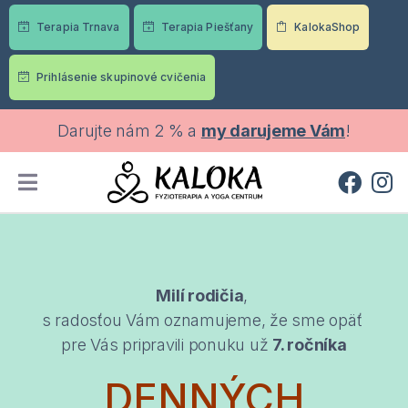
Terapia Trnava
Terapia Piešťany
KalokaShop
Prihlásenie skupinové cvičenia
Darujte nám 2 % a
my darujeme Vám
!
Milí rodičia
,
s radosťou Vám oznamujeme, že sme opäť
pre Vás pripravili ponuku už
7
. ročníka
DENNÝCH