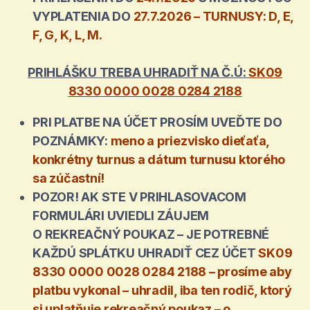
VYPLATENIA DO
27.7.2026 – TURNUSY: D, E,
F, G, K, L, M.
PRIHLÁŠKU TREBA UHRADIŤ NA Č.Ú:
SK09
8330 0000 0028 0284 2188
PRI PLATBE NA ÚČET PROSÍM UVEĎTE DO
POZNÁMKY:
meno a priezvisko dieťaťa,
konkrétny turnus a dátum turnusu ktorého
sa zúčastní!
POZOR! AK STE V PRIHLASOVACOM
FORMULÁRI UVIEDLI ZÁUJEM
O REKREAČNÝ POUKAZ – JE POTREBNÉ
KAŽDÚ SPLÁTKU UHRADIŤ CEZ ÚČET
SK09
8330 0000 0028 0284 2188 – prosíme aby
platbu vykonal – uhradil, iba ten rodič, ktorý
si uplatňuje rekreačný poukaz – o