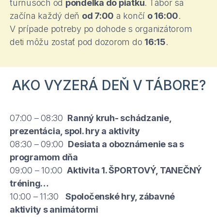
turnusoch od
pondelka do piatku
. Tábor sa
začína každý deň
od 7:00
a končí
o 16:00
.
V prípade potreby po dohode s organizátorom
deti môžu zostať pod dozorom do
16:15
.
AKO VYZERÁ DEŇ V TÁBORE?
07:00 – 08:30
Ranný kruh- schádzanie,
prezentácia, spol. hry a aktivity
08:30 – 09:00
Desiata a oboznámenie sa s
programom dňa
09:00 – 10:00
Aktivita 1. ŠPORTOVÝ, TANEČNÝ
tréning…
10:00 – 11:30
Spoločenské hry, zábavné
aktivity s animátormi