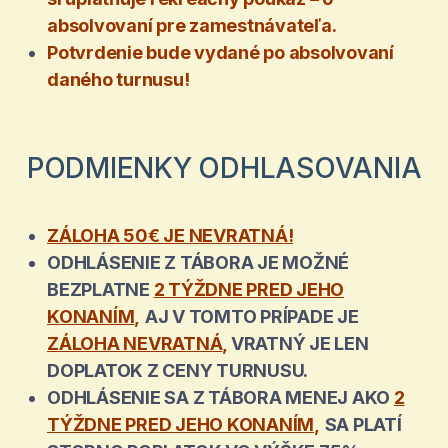
absolvovaní pre zamestnávateľa.
Potvrdenie bude vydané po absolvovaní
daného turnusu!
PODMIENKY ODHLASOVANIA
ZÁLOHA 50€ JE NEVRATNÁ!
ODHLÁSENIE Z TÁBORA JE MOŽNÉ
BEZPLATNE
2 TÝŽDNE PRED JEHO
KONANÍM
,
AJ V TOMTO PRÍPADE JE
ZÁLOHA NEVRATNÁ
,
VRATNÝ JE LEN
DOPLATOK Z CENY TURNUSU.
ODHLÁSENIE SA Z TÁBORA MENEJ AKO
2
TÝŽDNE PRED JEHO KONANÍM
,
SA PLATÍ