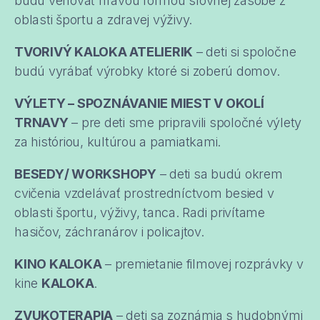
budú venovať hravou formou slovnej zásobe z
oblasti športu a zdravej výživy.
TVORIVÝ KALOKA ATELIERIK
– deti si spoločne
budú vyrábať výrobky ktoré si zoberú domov.
VÝLETY – SPOZNÁVANIE MIEST V OKOLÍ
TRNAVY
– pre deti sme pripravili spoločné výlety
za históriou, kultúrou a pamiatkami.
BESEDY/ WORKSHOPY
– deti sa budú okrem
cvičenia vzdelávať prostredníctvom besied v
oblasti športu, výživy, tanca. Radi privítame
hasičov, záchranárov i policajtov.
KINO KALOKA
– premietanie filmovej rozprávky v
kine
KALOKA
.
ZVUKOTERAPIA
– deti sa zoznámia s hudobnými