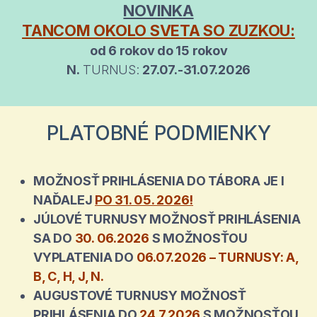
NOVINKA
TANCOM OKOLO SVETA SO ZUZKOU:
od 6 rokov do 15 rokov
N.
TURNUS:
27.07.-31.07.2026
PLATOBNÉ PODMIENKY
MOŽNOSŤ PRIHLÁSENIA DO TÁBORA JE I
NAĎALEJ
PO 31. 05. 2026!
JÚLOVÉ TURNUSY MOŽNOSŤ PRIHLÁSENIA
SA DO
30. 06.2026
S MOŽNOSŤOU
VYPLATENIA DO
06.07.2026 – TURNUSY: A,
B, C, H, J, N.
AUGUSTOVÉ TURNUSY MOŽNOSŤ
PRIHLÁSENIA DO
24.7.2026
S MOŽNOSŤOU