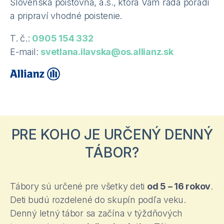
Slovenská poisťovňa, a.s., ktorá Vám rada poradí
a pripraví vhodné poistenie.
T. č.:
0905 154 332
E-mail:
svetlana.ilavska@os.allianz.sk
PRE KOHO JE URČENÝ DENNÝ
TÁBOR?
Tábory sú určené pre všetky deti
od 5 – 16 rokov
.
Deti budú rozdelené do skupín podľa veku.
Denný letný tábor sa začína v týždňových