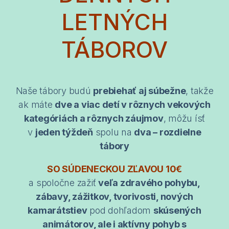
LETNÝCH
TÁBOROV
Naše tábory budú
prebiehať aj súbežne
, takže
ak máte
dve a viac detí v rôznych vekových
kategóriách a rôznych záujmov
, môžu ísť
v
jeden týždeň
spolu na
dva – rozdielne
tábory
SO SÚDENECKOU ZĽAVOU 10€
a spoločne zažiť
veľa zdravého pohybu,
zábavy, zážitkov, tvorivosti, nových
kamarátstiev
pod dohľadom
skúsených
animátorov, ale i aktívny pohyb s