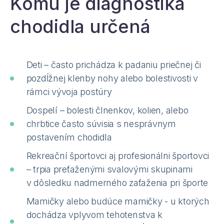
Komu je diagnostika
chodidla určená
Deti – často prichádza k padaniu priečnej či
pozdĺžnej klenby nohy alebo bolestivosti v
rámci vývoja postúry
Dospelí – bolesti člnenkov, kolien, alebo
chrbtice často súvisia s nesprávnym
postavením chodidla
Rekreační športovci aj profesionálni športovci
– trpia preťaženými svalovými skupinami
v dôsledku nadmerného zaťaženia pri športe
Mamičky alebo budúce mamičky - u ktorých
dochádza vplyvom tehotenstva k