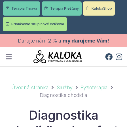
Terapia Trnava
Terapia Piešťany
KalokaShop
Prihlásenie skupinové cvičenia
Darujte nám 2 % a
my darujeme Vám
!
Úvodná stránka
Služby
Fyzioterapia
Diagnostika chodidla
Diagnostika