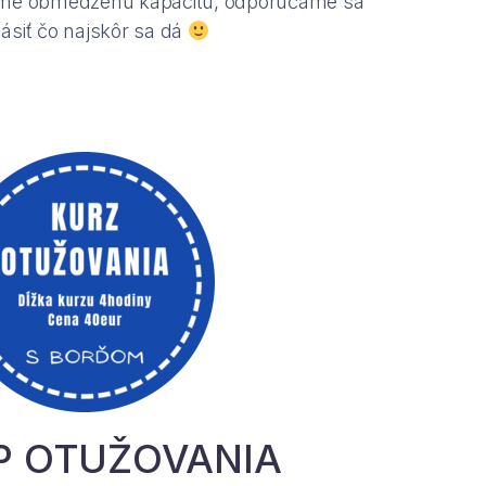
me obmedzenú kapacitu, odporúčame sa
lásiť čo najskôr sa dá
 OTUŽOVANIA