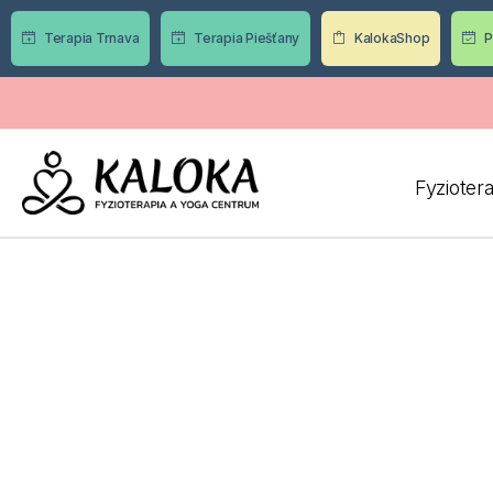
Terapia Trnava
Terapia Piešťany
KalokaShop
P
Fyzioter