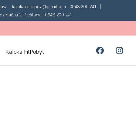
nava:
kaloka.recepcia@gmail.com
0948 200 241
|
ekreačná 2, Piešťany:
0948 200 241
Kaloka FitPobyt