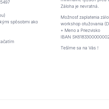
45497
Záloha je nevratná.
pu)
Možnosť zaplatenia zál
nakými spôsobmi ako
workshop otužovania (D
+ Meno a Priezvisko
IBAN SK618330000000
začatím
Tešíme sa na Vás !