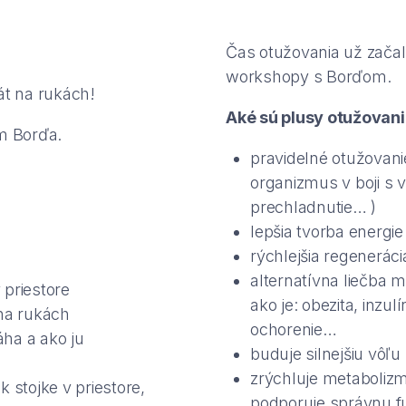
Čas otužovania už zača
workshopy s Borďom.
át na rukách!
Aké sú plusy otužovan
m Borďa.
pravidelné otužovani
organizmus v boji s 
prechladnutie… )
lepšia tvorba energie
rýchlejšia regenerác
alternatívna liečba
 priestore
ako je: obezita, inzu
 na rukách
ochorenie…
ha a ako ju
buduje silnejšiu vôľu
zrýchluje metabolizmu
 stojke v priestore,
podporuje správnu f