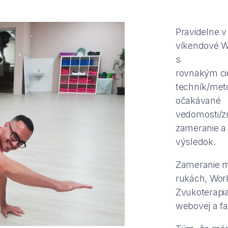
Pravidelne v
víkendové W
s
rovnakým ci
techník/met
očakávané
vedomosti/zr
zameranie a 
výsledok.
Zameranie m
rukách, Wor
Zvukoterapia
webovej a f