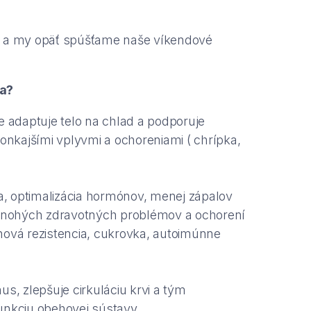
l a my opäť spúšťame naše víkendové
ia?
e adaptuje telo na chlad a podporuje
vonkajšími vplyvmi a ochoreniami ( chrípka,
ia, optimalizácia hormónov, menej zápalov
 mnohých zdravotných problémov a ochorení
línová rezistencia, cukrovka, autoimúnne
s, zlepšuje cirkuláciu krvi a tým
unkciu obehovej sústavy