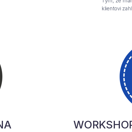
Tým, že má
klientovi zah
NA
WORKSHOP