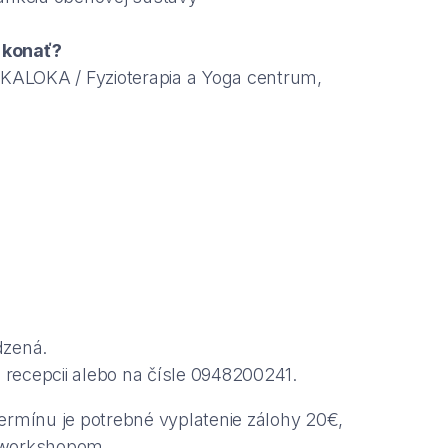
 konať?
 KALOKA / Fyzioterapia a Yoga centrum,
dzená.
a recepcii alebo na čísle 0948200241.
ermínu je potrebné vyplatenie zálohy 20€,
 workshopom.