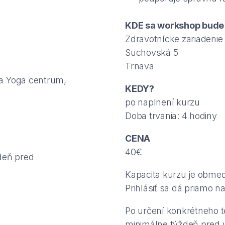
KDE sa workshop bude
Zdravotnícke zariadenie
Suchovská 5
Trnava
 a Yoga centrum,
KEDY?
po naplnení kurzu
Doba trvania: 4 hodiny
CENA
40€
ždeň pred
Kapacita kurzu je obme
Prihlásiť sa dá priamo n
Po určení konkrétneho t
minimálne týždeň pred