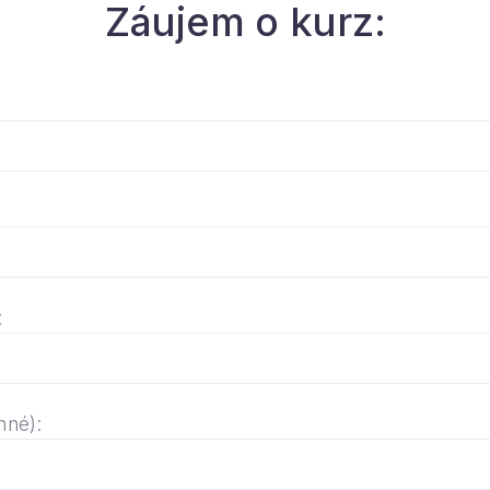
Záujem o kurz:
:
nné):