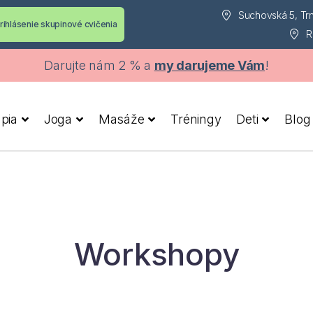
Suchovská 5, Tr
rihlásenie skupinové cvičenia
R
Darujte nám 2 % a
my darujeme Vám
!
apia
Joga
Masáže
Tréningy
Deti
Blog
Workshopy