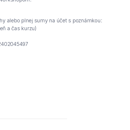
ohy alebo plnej sumy na účet s poznámkou:
eň a čas kurzu)
2402045497