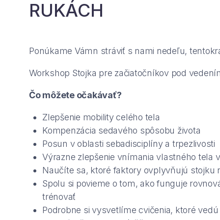
RUKÁCH
Ponúkame Vámn stráviť s nami nedeľu, tentokr
Workshop Stojka pre začiatočníkov pod vedení
Čo môžete očakávať?
Zlepšenie mobility celého tela
Kompenzácia sedavého spôsobu života
Posun v oblasti sebadisciplíny a trpezlivosti
Výrazne zlepšenie vnímania vlastného tela v
Naučíte sa, ktoré faktory ovplyvňujú stojku
Spolu si povieme o tom, ako funguje rovnová
trénovať
Podrobne si vysvetlíme cvičenia, ktoré vedú k