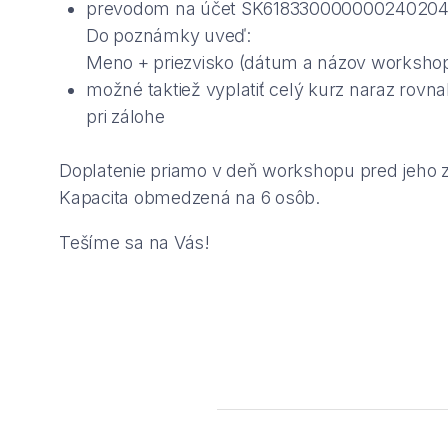
prevodom na účet SK61833000000024020
Do poznámky uveď:
Meno + priezvisko (dátum a názov worksho
možné taktiež vyplatiť celý kurz naraz rov
pri zálohe
Doplatenie priamo v deň workshopu pred jeho 
Kapacita obmedzená na 6 osôb.
Tešíme sa na Vás!