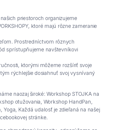
 našich priestoroch organizujeme
ORKSHOPY, ktoré majú rôzne zameranie
eľom. Prostredníctvom rôznych
ód sprístupňujeme navštevníkovi
učnosti, ktorými môžeme rozšíriť svoje
tým rýchlejšie dosiahnuť svoj vysnívaný
áme naozaj široké: Workshop STOJKA na
kshop otužovania, Workshop HandPan,
, Yoga, Každá udalosť je zdieľaná na našej
acebookovej stránke.