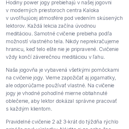
Hodiny power jogy prebiehajú v našej jogovni
v moderných priestoroch centra Kaloka
v uvoľňujúcej atmosfére pod vedením skúsených
lektorov. Každá lekcia začína úvodnou
meditáciou. Samotné cvičenie prebieha podľa
možností vlastného tela. Nikdy neprekračujeme
hranicu, keď telo ešte nie je pripravené. Cvičenie
vždy končí záverečnou meditáciou v ľahu.
Naša jogovňa je vybavená všetkými pomôckami
na cvičenie jogy. Vieme zapožičať aj jogamatky,
ale odporúčame používať vlastné. Na cvičenie
jogy je vhodné pohodlné mierne obtiahnuté
oblečenie, aby lektor dokázal správne pracovať
s každým klientom.
Pravidelné cvičenie 2 až 3-krát do týždňa rýchlo