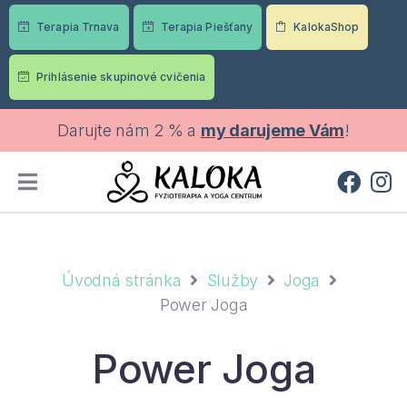
Terapia Trnava
Terapia Piešťany
KalokaShop
Prihlásenie skupinové cvičenia
Darujte nám 2 % a
my darujeme Vám
!
Úvodná stránka
Služby
Joga
Power Joga
Power Joga