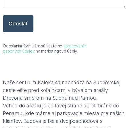
Odoslaním formulára súhlasíte so
spracovaním
osobných údajov
na marketingové účely.
Na
še centrum
Kaloka
sa
nachádza
na Suchovskej
ceste ešte pred koľajnicami v bývalom areály
Drevona smerom na Suchú nad Parnou.
Vchod do areálu
je
po ľavej strane oproti bráne do
Penamu, kde máme aj parkovacie miesta pre našich
klientov. Budova
je
biela dvojposchodová s