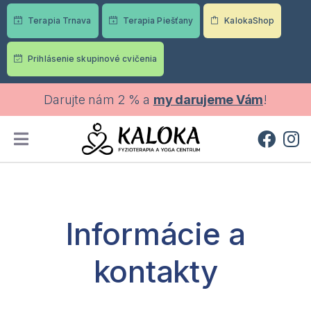
Terapia Trnava
Terapia Piešťany
KalokaShop
Prihlásenie skupinové cvičenia
Darujte nám 2 % a
my darujeme Vám
!
Informácie a
kontakty