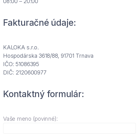
08:00 – 20:00
Fakturačné údaje:
KALOKA s.r.o.
Hospodárska 3618/88, 91701 Trnava
IČO: 51​086​39​5
DIČ: 21​206​00​977
Kontaktný formulár:
Vaše meno (povinné):